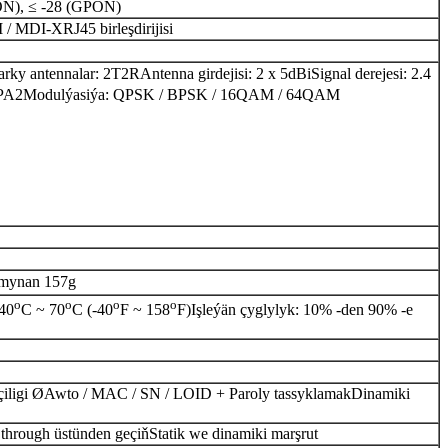
ON), ≤ -28 (GPON)
I / MDI-X
RJ45 birleşdirijisi
arky antennalar: 2T2R
Antenna girdejisi: 2 x 5dBi
Signal derejesi: 2.4
PA2
Modulýasiýa: QPSK / BPSK / 16QAM / 64QAM
kmynan 157g
o
o
o
o
-40
C ~ 70
C (-40
F ~ 158
F)
Işleýän çyglylyk: 10% -den 90% -e
iligi Ø
Awto / MAC / SN / LOID + Paroly tassyklamak
Dinamiki
through üstünden geçiň
Statik we dinamiki marşrut