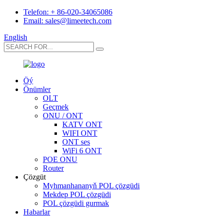
Telefon: + 86-020-34065086
Email: sales@limeetech.com
English
Öý
Önümler
OLT
Geçmek
ONU / ONT
KATV ONT
WIFI ONT
ONT ses
WiFi 6 ONT
POE ONU
Router
Çözgüt
Myhmanhananyň POL çözgüdi
Mekdep POL çözgüdi
POL çözgüdi gurmak
Habarlar