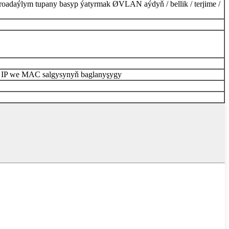
roadaýlym tupany basyp ýatyrmak Ø
VLAN aýdyň / bellik / terjime /
 IP we MAC salgysynyň baglanyşygy