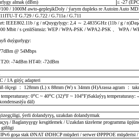
rlygy almak (dBm)
≤ -27 (EP
/100 / 1000M awto-gepleşik
Doly / ýarym dupleks re Autoim Auto MD
J11
ITU-T G.729 / G.722 / G.711a / G.711
rt: IEEE802.11b / g / n
Quygylygy: 2,4 ～ 2.4835GHz (11b / g / n)
Daş
0 Mbit / s çenli
Simsiz: WEP / WPA-PSK / WPA2-PSK 、 WPA / W
nyň duýgurlygy:
-77dBm @ 54Mbps
HT20: -74dBm HT40: -72dBm
1
 / 1A güýç adapteri
ň ölçegi ： 128mm (L) x 88mm (W) x 34mm (H)
Arassa agram ： ta
o
o
o
o
ş temperaturasy: 0
C ~ 40
C (32)
F ~ 104
F)
Saklaýyş temperaturasy: 
(kondensasiýa däl)
gözegçiligi, ýerli dolandyryş, uzakdan dolandyrmak
çyş / Baglanyşygy kesgitlemek / Uzakdan täzeleme programma üpjünç
 giňligi
 IPv6 goşa stak Ø
NAT Ø
DHCP müşderi / serwer Ø
PPPOE müşderisi / 