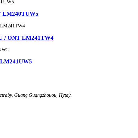
NT LM240TUW5
NU / ONT LM241TW4
T LM241UW5
pu etraby, Guanç Guangzhouou, Hytaý.