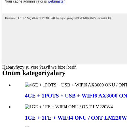
Habaryňyzy şu ýere ýazyň we bize iberiň
Önüm kategoriýalary
4GE + 1POTS + USB + WIFI6 AX3000 
1GE + 1FE + WIFI4 ONU / ONT LM220W