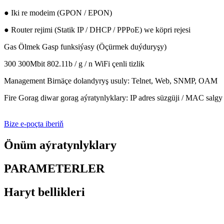
● Iki re modeim (GPON / EPON)
● Router rejimi (Statik IP / DHCP / PPPoE) we köpri rejesi
Gas Ölmek Gasp funksiýasy (Öçürmek duýduryşy)
300 300Mbit 802.11b / g / n WiFi çenli tizlik
Management Birnäçe dolandyryş usuly: Telnet, Web, SNMP, OAM
Fire Gorag diwar gorag aýratynlyklary: IP adres süzgüji / MAC salgy
Bize e-poçta iberiň
Önüm aýratynlyklary
PARAMETERLER
Haryt bellikleri