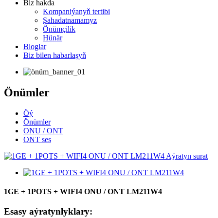
Biz hakda
Kompaniýanyň tertibi
Şahadatnamamyz
Önümçilik
Hünär
Bloglar
Biz bilen habarlaşyň
Önümler
Öý
Önümler
ONU / ONT
ONT ses
1GE + 1POTS + WIFI4 ONU / ONT LM211W4
Esasy aýratynlyklary: