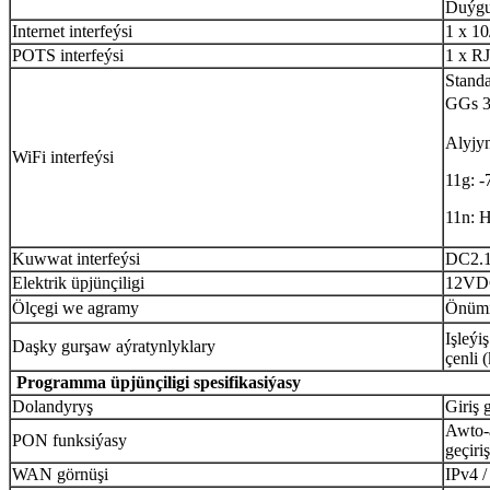
Duýgu
Internet interfeýsi
1 x 10
POTS interfeýsi
1 x R
Standa
GGs 30
Alyjy
WiFi interfeýsi
11g: 
11n: 
Kuwwat interfeýsi
DC2.
Elektrik üpjünçiligi
12VDC
Ölçegi we agramy
Önümi
Işleýi
Daşky gurşaw aýratynlyklary
çenli 
Programma üpjünçiligi spesifikasiýasy
Dolandyryş
Giriş 
Awto-a
PON funksiýasy
geçiriş
WAN görnüşi
IPv4 /