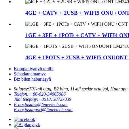
4GE + CATV + 2USB + WIFI5 ONU / O
1GE + 3FE + 1POTs + CATV + WIFI4 O
4GE + 1POTS + 2USB + WIFI5 ONUON
Kompaniýanyň tertibi
Şahadatnamamyz
Biz bilen habarlaşyň
Salgysy:
701-nji otag, B2 bina, 11-nji spektr orta ýol, Huang
Telefon:
+ 86-020-34065086
Jübi telefony:
+8618138727839
E-poçta
sales@limeetech.com
E-poçta
support@limeetech.com