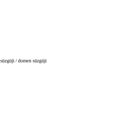
 süzgüji / domen süzgüji