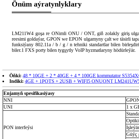
Önüm aýratynlyklary
LM211W4 goşa re ONimli ONU / ONT, giň zolakly giriş ulgam
reesimi goldaýar, GPON we EPON ulgamyny çalt we täsirli t
funksiýany 802.11a / b / g / n tehniki standartlar bilen birleş
biler.1 FXS porty bilen tygşytly VoIP hyzmatlaryny hödürleýär.
Öňki:
48 * 10GE + 2 * 40GE + 4 * 100GE kommutator S5354
Indiki:
4GE + 1POTS + 2USB + WIFI5 ONUONT LM241UW
Enjamyň spesifikasiýasy
NNI
GPON
UNI
1 x G
Standa
Optiki
PON interfeýsi
Işleýä
Güýç 