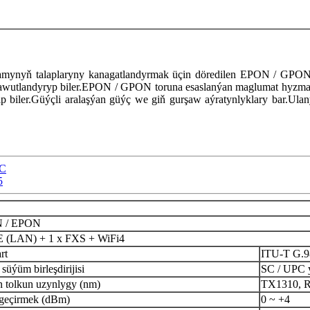
ynyň talaplaryny kanagatlandyrmak üçin döredilen EPON / GPON o
apawutlandyryp biler.EPON / GPON toruna esaslanýan maglumat hyz
dirip biler.Güýçli aralaşýan güýç we giň gurşaw aýratynlyklary bar.Ul
XC
5
 / EPON
E (LAN) + 1 x FXS + WiFi4
rt
ITU-T G.
 süýüm birleşdirijisi
SC / UPC 
n tolkun uzynlygy (nm)
TX1310, 
geçirmek (dBm)
0 ~ +4