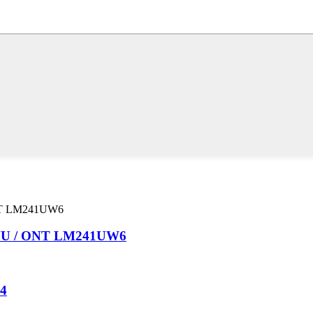
ONU / ONT LM241UW6
4