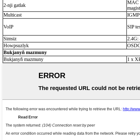
MAC s
2-nji gatlak
magist
Multicast
IGMP
VoIP
SIP t
Simsiz
2.4G:
Howpsuzlyk
OSDOS
Bukjanyň mazmuny
Bukjanyň mazmuny
1 x X