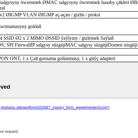
algysyny öwrenmek Ø
MAC salgysyny öwrenmek hasaby çäkleri Ø
B
ral
v2 Ø
IGMP VLAN Ø
IGMP aç-açan / gizlin / proksi
eswirnamasyny goldaň
 4 SSID Ø
2 x 2 MIMO Ø
SSID ýaýlymy / gizlemek Saýlaň
, SPI Firewall
IP salgysy süzgüji
MAC salgysy süzgüji
Domen süzgüji
PON ONT, 1 x Çalt gurnama gollanmasy, 1 x güýç adapteri