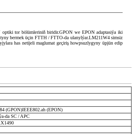
ptiki tor bölümleriniň biridir.GPON we EPON adaptasiýa iki
matyny bermek üçin FTTH / FTTO-da ulanylýar.LM211W4 simsiz
anyjylara has netijeli maglumat geçiriş howpsuzlygyny üpjün edip
984 (GPON)
IEEE802.ah (EPON)
ýa-da SC / APC
RX1490